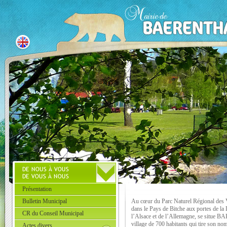
Présentation
Bulletin Municipal
Au cœur du Parc Naturel Régional des
dans le Pays de Bitche aux portes de la 
CR du Conseil Municipal
l’Alsace et de l’Allemagne, se situe
village de 700 habitants qui tire son no
Actes divers