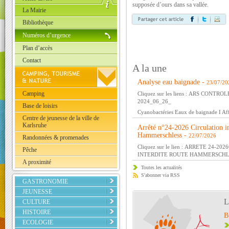
supposée d’ours dans sa vallée.
La Mairie
Bibliothèque
Numéros d’urgence
Plan d’accès
Contact
A la une
Analyse eau baignade -
23/07/20
Camping
Cliquez sur les liens :
ARS CONTROLE
2024_06_26_
Base de loisirs
Cyanobactéries Eaux de baignade I Aff
Centre de jeunesse de la ville de
Karlsruhe
Arrêté n°24-2026 Circulation in
Hammerschless -
22/07/2026
Randonnées & promenades
Cliquez sur le lien :
ARRETE 24-202
Pêche
INTERDITE ROUTE HAMMERSCHL
A proximité
Toutes les actualités
S'abonner via RSS
GASTRONOMIE
JEUNESSE
L
CULTURE
HISTOIRE
B
ECOLOGIE