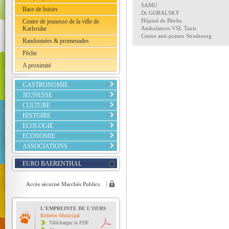
SAMU
Base de loisirs
Dr GORALSKY
Hôpital de Bitche
Centre de jeunesse de la ville de
Karlsruhe
Ambulances VSL Taxis
Centre anti-poison Strasbourg
Randonnées & promenades
Pêche
A proximité
GASTRONOMIE
JEUNESSE
CULTURE
HISTOIRE
ECOLOGIE
ECONOMIE
ASSOCIATIONS
EURO BAERENTHAL
Accès sécurisé Marchés Publics
L'EMPREINTE DE L'OURS
Bulletin Municipal
Téléchargez le PDF