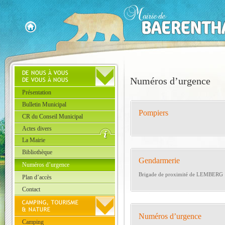
Numéros d’urgence
Présentation
Bulletin Municipal
Pompiers
CR du Conseil Municipal
Actes divers
La Mairie
Bibliothèque
Gendarmerie
Numéros d’urgence
Brigade de proximité de LEMBERG
Plan d’accès
Contact
Numéros d’urgence
Camping