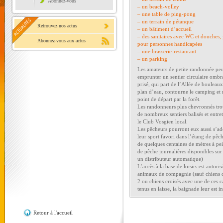
Abonnez-vous
– un beach-volley
– une table de ping-pong
– un terrain de pétanque
Retrouvez nos actus
– un bâtiment d’accueil
– des sanitaires avec WC et douches,
Abonnez-vous aux actus
pour personnes handicapées
– une brasserie-restaurant
– un parking
Les amateurs de petite randonnée pe
emprunter un sentier circulaire ombra
prisé, qui part de l’Allée de bouleaux
plan d’eau, contourne le camping et 
point de départ par la forêt.
Les randonneurs plus chevronnés tr
de nombreux sentiers balisés et entre
le Club Vosgien local.
Les pêcheurs pourront eux aussi s’a
leur sport favori dans l’étang de pêch
de quelques centaines de mètres à pei
de pêche journalières disponibles sur 
un distributeur automatique)
L’accès à la base de loisirs est autori
animaux de compagnie (sauf chiens d
2 ou chiens croisés avec une de ces c
tenus en laisse, la baignade leur est in
Retour à l'accueil