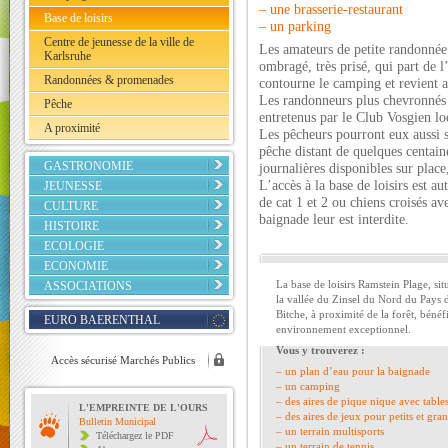
– une brasserie-restaurant
Base de loisirs
– un parking
Centre de jeunesse de la ville de
Les amateurs de petite randonnée
Karlsruhe
ombragé, très prisé, qui part de 
Randonnées & promenades
contourne le camping et revient a
Les randonneurs plus chevronnés 
Pêche
entretenus par le Club Vosgien lo
A proximité
Les pêcheurs pourront eux aussi s
pêche distant de quelques centain
GASTRONOMIE
journalières disponibles sur place
L’accès à la base de loisirs est 
JEUNESSE
de cat 1 et 2 ou chiens croisés ave
CULTURE
baignade leur est interdite.
HISTOIRE
ECOLOGIE
ECONOMIE
La base de loisirs Ramstein Plage, sit
ASSOCIATIONS
la vallée du Zinsel du Nord du Pays 
Bitche, à proximité de la forêt, bénéf
EURO BAERENTHAL
environnement exceptionnel.
Vous y trouverez :
Accès sécurisé Marchés Publics
– un plan d’eau pour la baignade
– un camping
– des aires de pique nique avec table
L'EMPREINTE DE L'OURS
– des aires de jeux pour petits et gra
Bulletin Municipal
– un terrain multisports
Téléchargez le PDF
– un terrain de tennis