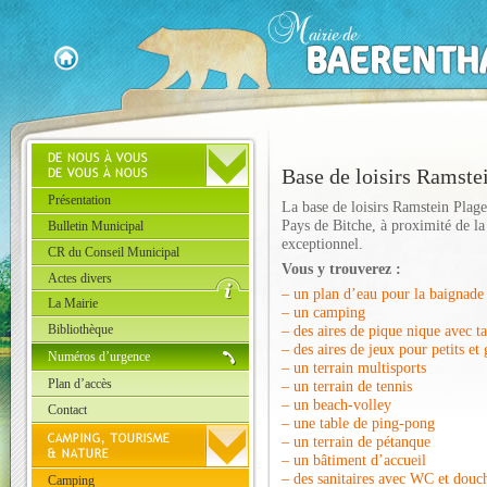
Base de loisirs Ramste
Présentation
La base de loisirs Ramstein Plage
Pays de Bitche, à proximité de la
Bulletin Municipal
exceptionnel.
CR du Conseil Municipal
Vous y trouverez :
Actes divers
– un plan d’eau pour la baignade
La Mairie
– un camping
Bibliothèque
– des aires de pique nique avec ta
– des aires de jeux pour petits et
Numéros d’urgence
– un terrain multisports
Plan d’accès
– un terrain de tennis
– un beach-volley
Contact
– une table de ping-pong
– un terrain de pétanque
– un bâtiment d’accueil
– des sanitaires avec WC et douc
Camping