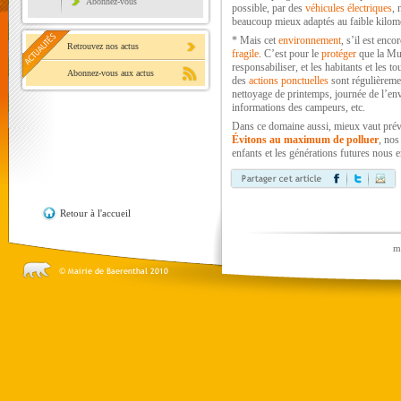
Abonnez-vous
possible, par des
véhicules électriques
, 
beaucoup mieux adaptés au faible kilomé
* Mais cet
environnement
, s’il est enco
Retrouvez nos actus
fragile
. C’est pour le
protéger
que la Mun
responsabiliser, et les habitants et les tou
Abonnez-vous aux actus
des
actions ponctuelles
sont régulièreme
nettoyage de printemps, journée de l’en
informations des campeurs, etc.
Dans ce domaine aussi, mieux vaut préve
Évitons au maximum de polluer
, nos
enfants et les générations futures nous 
Retour à l'accueil
m