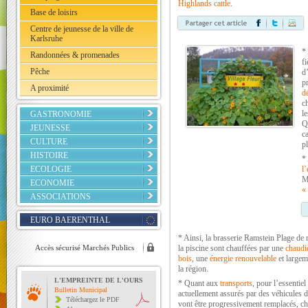
Highlands cattle
.
Base de loisirs
Centre de jeunesse de la ville de
Karlsruhe
*
Randonnées & promenades
f
Pêche
d
p
A proximité
d
c
l
GASTRONOMIE
Q
JEUNESSE
c
CULTURE
p
HISTOIRE
*
ECOLOGIE
l
M
ECONOMIE
«
ASSOCIATIONS
EURO BAERENTHAL
* Ainsi, la brasserie Ramstein Plage de
Accès sécurisé Marchés Publics
la piscine sont chauffées par une
chaudiè
bois
, une
énergie renouvelable
et largem
la région.
L'EMPREINTE DE L'OURS
* Quant aux
transports
, pour l’essentiel 
Bulletin Municipal
actuellement assurés par des véhicules d
Téléchargez le PDF
vont être progressivement remplacés, ch