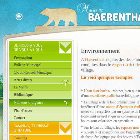
Environnement
Présentation
A
Baerenthal
, depuis des décennie
conduites dans le
respect strict 
Bulletin Municipal
village.
CR du Conseil Municipal
En voici quelques exemples:
Actes divers
La Mairie
* L’
eau distribuée
au robinet, bien que no
Bibliothèque
d’une
excellente qualité
bactériologique.
* Le village a été le tout premier dans le
Numéros d’urgence
bénéficier d’une
station d’épuration éco
Plan d’accès
usées sont recyclées par un système de 
totalement naturel et qui ne consomme pa
Contact
boues sont valorisées en agriculture.
* Sur le ban du village, les
espaces non 
« ouverts » et abandonnés par l’agricul
de façon écologique par des bovins d’Éc
Camping