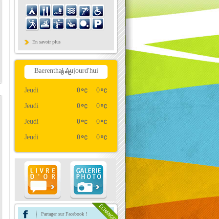
En savoir plus
Baerenthal Aujourd'hui
0
Jeudi
0
0
Jeudi
0
0
Jeudi
0
0
Jeudi
0
0
Partager sur Facebook !