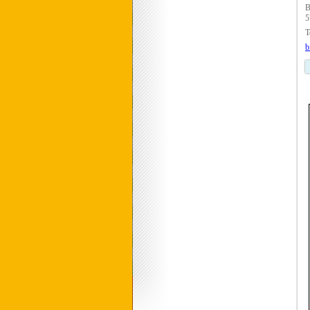
B
T
b