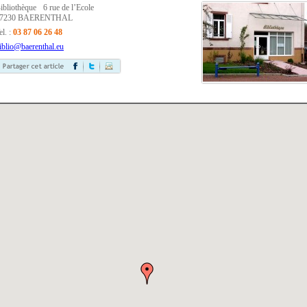
ibliothèque 6 rue de l’Ecole
57230 BAERENTHAL
el. :
03 87 06 26 48
iblio@baerenthal.eu