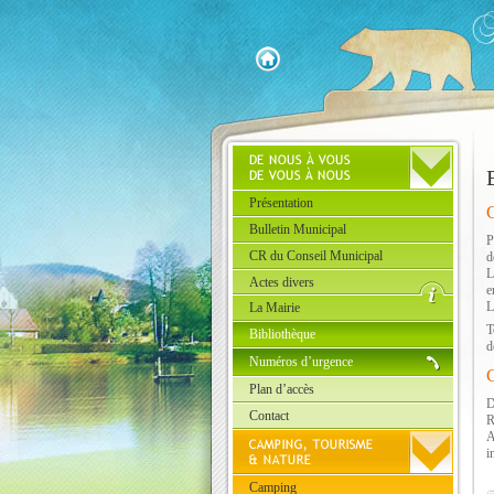
Présentation
C
Bulletin Municipal
P
CR du Conseil Municipal
d
L
Actes divers
e
L
La Mairie
T
Bibliothèque
d
Numéros d’urgence
C
Plan d’accès
D
Contact
R
A
i
Camping