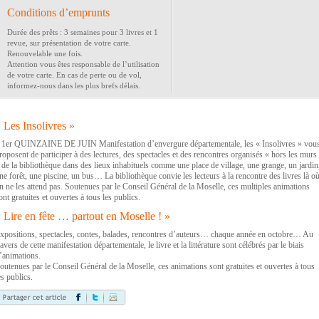
Conditions d’emprunts
Durée des prêts : 3 semaines pour 3 livres et 1
revue, sur présentation de votre carte.
Renouvelable une fois.
Attention vous êtes responsable de l’utilisation
de votre carte. En cas de perte ou de vol,
informez-nous dans les plus brefs délais.
 Les Insolivres »
 1er QUINZAINE DE JUIN Manifestation d’envergure départementale, les « Insolivres » vou
roposent de participer à des lectures, des spectacles et des rencontres organisés « hors les murs
 de la bibliothèque dans des lieux inhabituels comme une place de village, une grange, un jardin
ne forêt, une piscine, un bus… La bibliothèque convie les lecteurs à la rencontre des livres là o
n ne les attend pas. Soutenues par le Conseil Général de la Moselle, ces multiples animations
ont gratuites et ouvertes à tous les publics.
 Lire en fête … partout en Moselle ! »
xpositions, spectacles, contes, balades, rencontres d’auteurs… chaque année en octobre… Au
ravers de cette manifestation départementale, le livre et la littérature sont célébrés par le biais
’animations.
outenues par le Conseil Général de la Moselle, ces animations sont gratuites et ouvertes à tous
es publics.