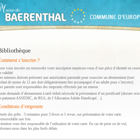
Bibliothèque
omment s’inscrire ?
our vous inscrire ou renouveler votre inscription munissez-vous d’une pièce d’identité en cour
e validité.
es mineurs doivent présenter une autorisation parentale pour souscrire un abonnement (tout
nfant de moins de 12 ans doit obligatoirement être accompagné d’un adulte pour s’inscrire).
es parents sont responsables des emprunts effectués par un mineur.
oute demande d’abonnement à tarif réduit nécessite la présentation d’un justificatif (dernier avis
e paiement ASSEDIC, de RSA, de l’Allocation Adulte Handicapé…).
onditions d’emprunts
urée des prêts : 3 semaines pour 3 livres et 1 revue, sur présentation de votre carte.
enouvelable une fois.
ttention vous êtes responsable de l’utilisation de votre carte. En cas de perte ou de vol,
nformez-nous dans les plus brefs délais.