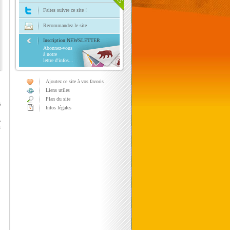
Faites suivre ce site !
Recommandez le site
Inscription NEWSLETTER
Abonnez-vous
à notre
lettre d'infos...
Ajoutez ce site à vos favoris
Liens utiles
Plan du site
s
Infos légales
,
ù