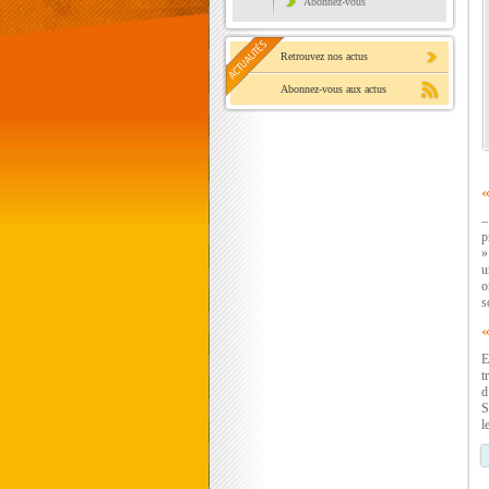
Abonnez-vous
Retrouvez nos actus
Abonnez-vous aux actus
«
–
p
»
u
o
s
«
E
t
d
S
l