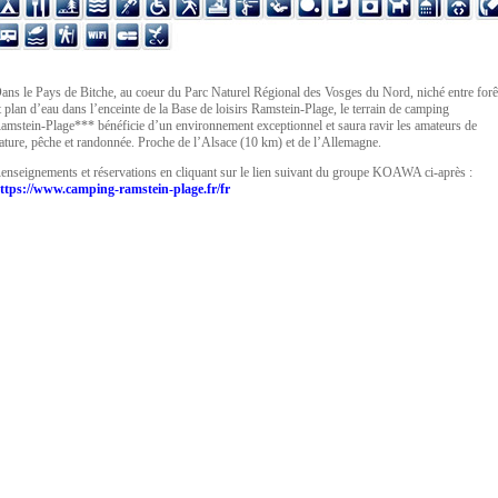
ans le Pays de Bitche, au coeur du Parc Naturel Régional des Vosges du Nord, niché entre forê
t plan d’eau dans l’enceinte de la Base de loisirs Ramstein-Plage, le terrain de camping
amstein-Plage*** bénéficie d’un environnement exceptionnel et saura ravir les amateurs de
ature, pêche et randonnée. Proche de l’Alsace (10 km) et de l’Allemagne.
enseignements et réservations en cliquant sur le lien suivant du groupe KOAWA ci-après :
ttps://www.camping-ramstein-plage.fr/fr