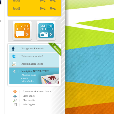
Jeudi
0
0
Jeudi
0
0
t
Partager sur Facebook !
Faites suivre ce site !
Recommandez le site
Inscription NEWSLETTER
Abonnez-vous
à notre
lettre d'infos...
Ajoutez ce site à vos favoris
Liens utiles
Plan du site
Infos légales