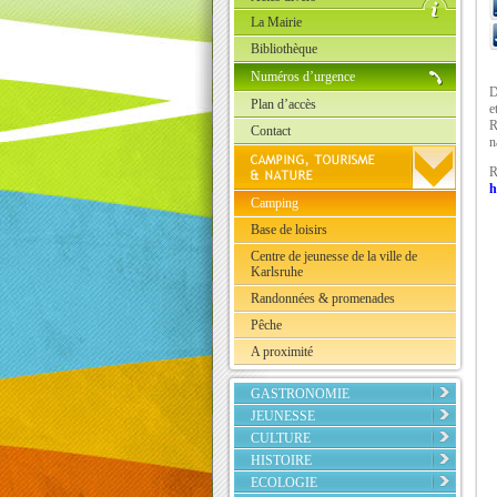
La Mairie
Bibliothèque
Numéros d’urgence
D
Plan d’accès
e
R
Contact
n
R
h
Camping
Base de loisirs
Centre de jeunesse de la ville de
Karlsruhe
Randonnées & promenades
Pêche
A proximité
GASTRONOMIE
JEUNESSE
CULTURE
HISTOIRE
ECOLOGIE