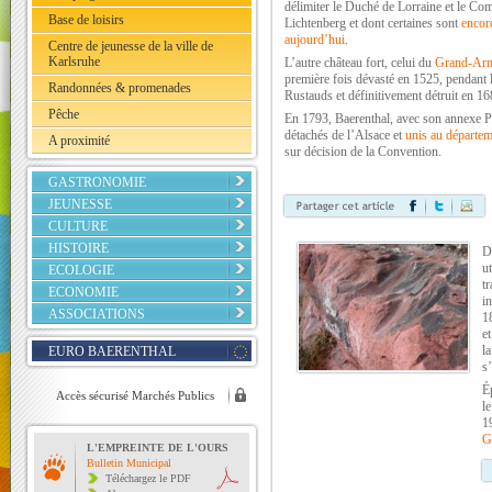
délimiter le Duché de Lorraine et le Co
Base de loisirs
Lichtenberg et dont certaines sont
encore
aujourd’hui
.
Centre de jeunesse de la ville de
Karlsruhe
L’autre château fort, celui du
Grand-Arn
première fois dévasté en 1525, pendant 
Randonnées & promenades
Rustauds et définitivement détruit en 16
Pêche
En 1793, Baerenthal, avec son annexe P
détachés de l’Alsace et
unis au départem
A proximité
sur décision de la Convention.
GASTRONOMIE
JEUNESSE
CULTURE
HISTOIRE
D
u
ECOLOGIE
tr
ECONOMIE
i
ASSOCIATIONS
1
et
l
EURO BAERENTHAL
s
É
Accès sécurisé Marchés Publics
l
1
G
L'EMPREINTE DE L'OURS
Bulletin Municipal
Téléchargez le PDF