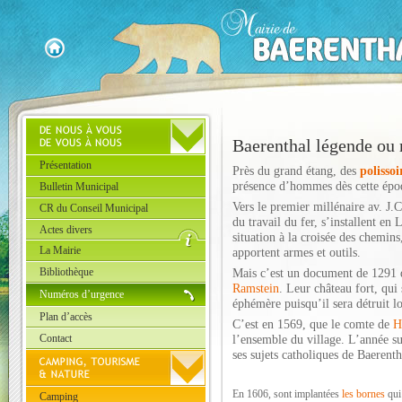
Baerenthal légende ou r
Présentation
Près du grand étang, des
polissoi
présence d’hommes dès cette épo
Bulletin Municipal
Vers le premier millénaire av. J.C
CR du Conseil Municipal
du travail du fer, s’installent en 
Actes divers
situation à la croisée des chemins
La Mairie
apportent armes et outils.
Bibliothèque
Mais c’est un document de 1291 q
Ramstein
. Leur château fort, qui
Numéros d’urgence
éphémère puisqu’il sera détruit l
Plan d’accès
C’est en 1569, que le comte de
H
Contact
l’ensemble du village. L’année su
ses sujets catholiques de Baerenth
En 1606, sont implantées
les bornes
qui 
Camping