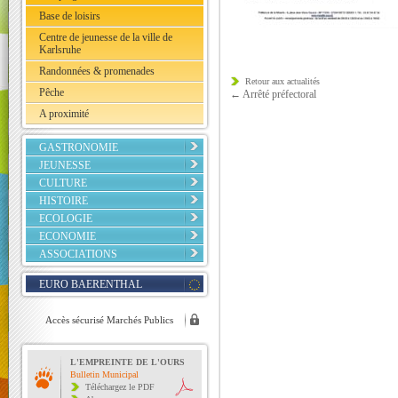
Base de loisirs
Centre de jeunesse de la ville de
Karlsruhe
Randonnées & promenades
Retour aux actualités
Pêche
←
Arrêté préfectoral
A proximité
GASTRONOMIE
JEUNESSE
CULTURE
HISTOIRE
ECOLOGIE
ECONOMIE
ASSOCIATIONS
EURO BAERENTHAL
Accès sécurisé Marchés Publics
L'EMPREINTE DE L'OURS
Bulletin Municipal
Téléchargez le PDF