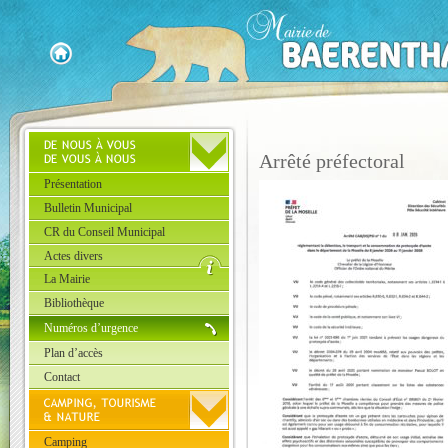
Arrêté préfectoral
Présentation
Bulletin Municipal
CR du Conseil Municipal
Actes divers
La Mairie
Bibliothèque
Numéros d’urgence
Plan d’accès
Contact
Camping