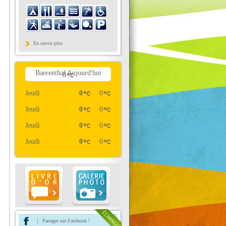
En savoir plus
Baerenthal Aujourd'hui
0
Jeudi
0
0
Jeudi
0
0
Jeudi
0
0
Jeudi
0
0
Partager sur Facebook !