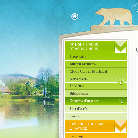
Présentation
Bulletin Municipal
CR du Conseil Municipal
Actes divers
La Mairie
Bibliothèque
Numéros d’urgence
Plan d’accès
Contact
Camping