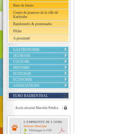
Base de loisirs
Centre de jeunesse de la ville de
Karlsruhe
Randonnées & promenades
Pêche
A proximité
GASTRONOMIE
JEUNESSE
CULTURE
HISTOIRE
ECOLOGIE
ECONOMIE
ASSOCIATIONS
EURO BAERENTHAL
Accès sécurisé Marchés Publics
L'EMPREINTE DE L'OURS
Bulletin Municipal
Téléchargez le PDF