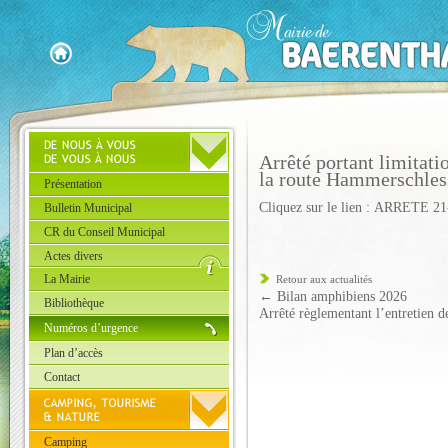
Arrêté portant limitatio
la route Hammerschles
Présentation
Cliquez sur le lien :
ARRETE 2
Bulletin Municipal
CR du Conseil Municipal
Actes divers
La Mairie
Retour aux actualités
←
Bilan amphibiens 2026
Bibliothèque
Arrêté règlementant l’entretien d
Numéros d’urgence
Plan d’accès
Contact
Camping