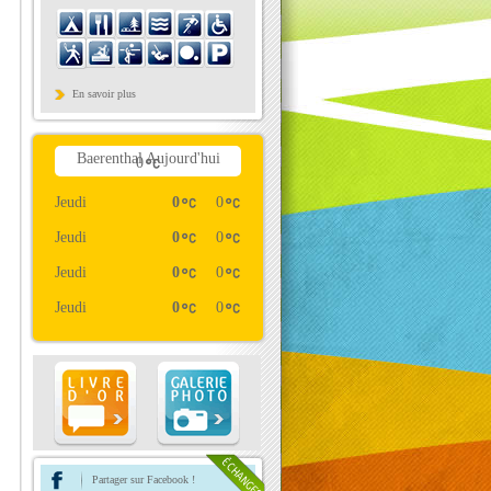
En savoir plus
Baerenthal Aujourd'hui
0
Jeudi
0
0
Jeudi
0
0
Jeudi
0
0
Jeudi
0
0
Partager sur Facebook !