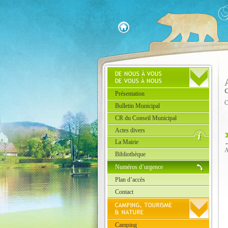
Présentation
C
Bulletin Municipal
CR du Conseil Municipal
Actes divers
La Mairie
A
Bibliothèque
Numéros d’urgence
Plan d’accès
Contact
Camping